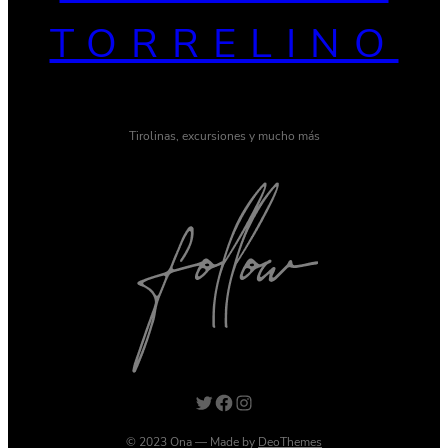
TORRELINO
Tirolinas, excursiones y mucho más
Twitter
Facebook
Instagram
© 2023 Ona — Made by
DeoThemes