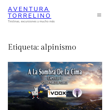
Saltar
AVENTURA
al
TORRELINO
contenido
Tirolinas, excursiones y mucho más
Etiqueta:
alpinismo