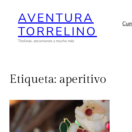
Saltar
AVENTURA
al
contenido
Cum
TORRELINO
Tirolinas, excursiones y mucho más
Etiqueta:
aperitivo