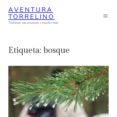
Saltar
AVENTURA
al
TORRELINO
contenido
Tirolinas, excursiones y mucho más
Etiqueta:
bosque