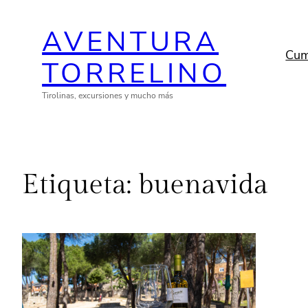
Saltar
AVENTURA
al
contenido
Cum
TORRELINO
Tirolinas, excursiones y mucho más
Etiqueta:
buenavida