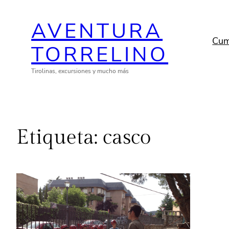
Saltar
AVENTURA
al
contenido
Cum
TORRELINO
Tirolinas, excursiones y mucho más
Etiqueta:
casco