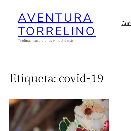
Saltar
AVENTURA
al
contenido
Cum
TORRELINO
Tirolinas, excursiones y mucho más
Etiqueta:
covid-19