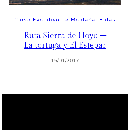
Curso Evolutivo de Montaña
, 
Rutas
Ruta Sierra de Hoyo –
La tortuga y El Estepar
15/01/2017