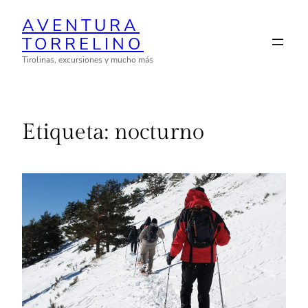
Saltar
AVENTURA
al
TORRELINO
contenido
Tirolinas, excursiones y mucho más
Etiqueta:
nocturno