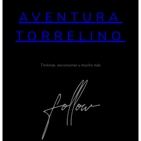
AVENTURA
TORRELINO
Tirolinas, excursiones y mucho más