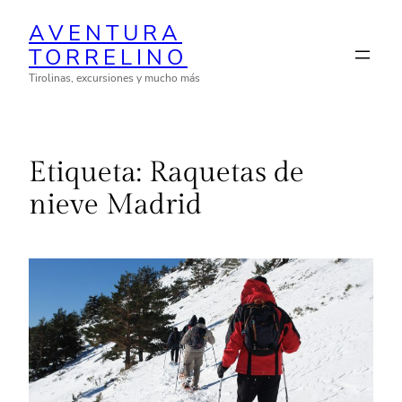
Saltar
AVENTURA
al
TORRELINO
contenido
Tirolinas, excursiones y mucho más
Etiqueta:
Raquetas de
nieve Madrid