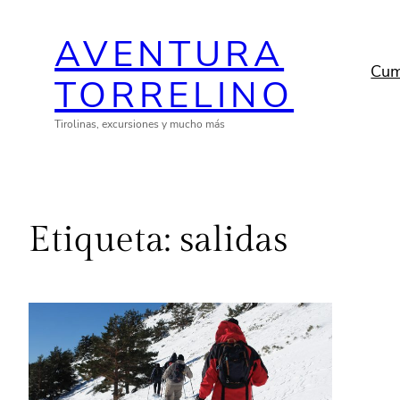
Saltar
AVENTURA
al
contenido
Cum
TORRELINO
Tirolinas, excursiones y mucho más
Etiqueta:
salidas