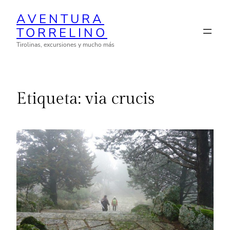
Saltar
AVENTURA
al
TORRELINO
contenido
Tirolinas, excursiones y mucho más
Etiqueta:
via crucis