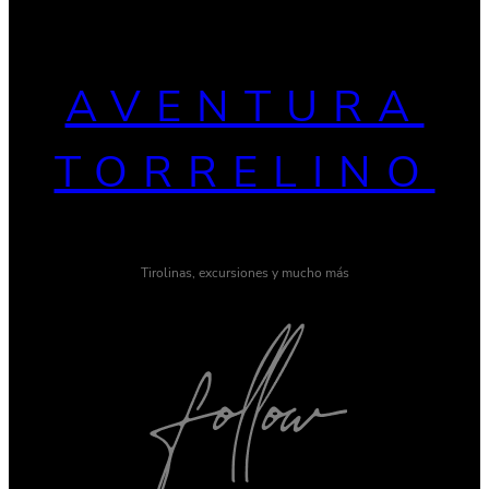
AVENTURA
TORRELINO
Tirolinas, excursiones y mucho más