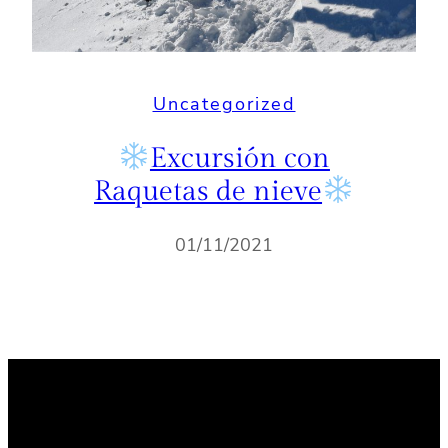
Uncategorized
Excursión con
Raquetas de nieve
01/11/2021