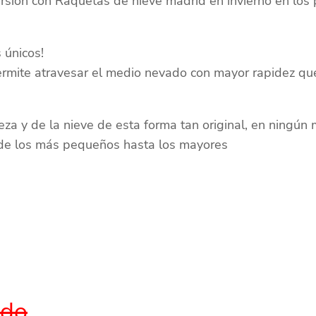
ursion con Raquetas de nieve madrid en invierno en los 
 únicos!
rmite atravesar el medio nevado con mayor rapidez que
leza y de la nieve de esta forma tan original, en ningún
esde los más pequeños hasta los mayores
ido