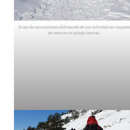
Grupo de excursionistas disfrutando de una actividad con raqueta
de nieve en un paisaje invernal.