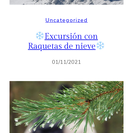
Uncategorized
Excursión con
Raquetas de nieve
01/11/2021