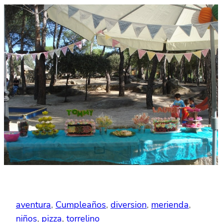
aventura
, 
Cumpleaños
, 
diversion
, 
merienda
, 
niños
, 
pizza
, 
torrelino