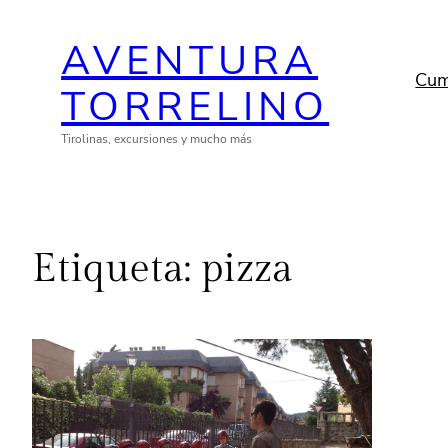
Saltar
AVENTURA
al
contenido
Cum
TORRELINO
Tirolinas, excursiones y mucho más
Etiqueta:
pizza