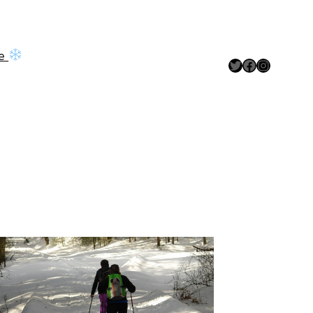
ve
Twitter
Facebook
Instagram