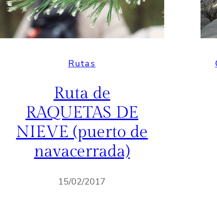
Rutas
Ruta de
RAQUETAS DE
NIEVE (puerto de
navacerrada)
15/02/2017