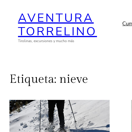
Saltar
AVENTURA
al
contenido
Cum
TORRELINO
Tirolinas, excursiones y mucho más
Etiqueta:
nieve