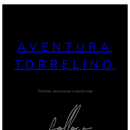
AVENTURA
TORRELINO
Tirolinas, excursiones y mucho más