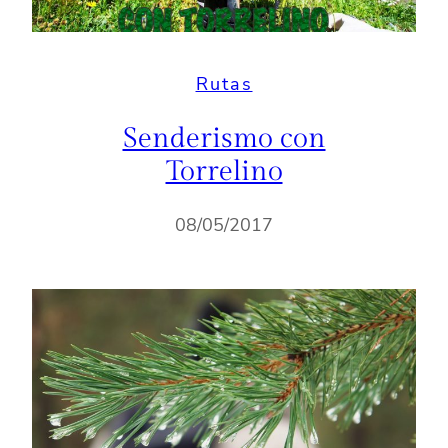
Rutas
Senderismo con
Torrelino
08/05/2017