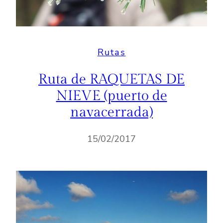
Rutas
Ruta de RAQUETAS DE
NIEVE (puerto de
navacerrada)
15/02/2017