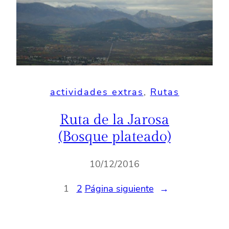
actividades extras
, 
Rutas
Ruta de la Jarosa
(Bosque plateado)
10/12/2016
1
2
Página siguiente
→