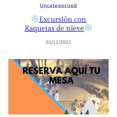
Uncategorized
Excursión con
Raquetas de nieve
01/11/2021