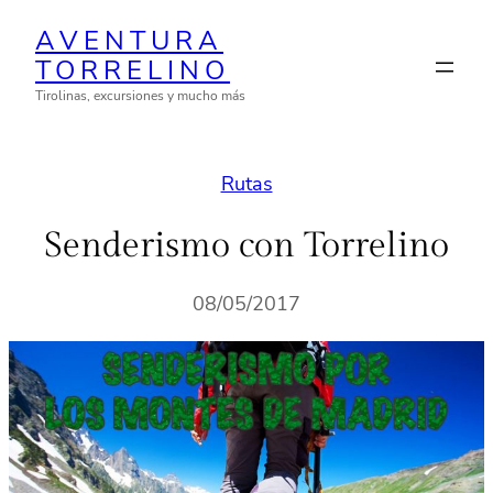
Saltar
AVENTURA
al
TORRELINO
contenido
Tirolinas, excursiones y mucho más
Rutas
Senderismo con Torrelino
08/05/2017