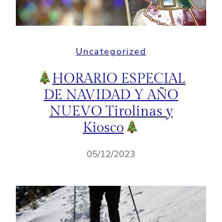
Uncategorized
HORARIO ESPECIAL
DE NAVIDAD Y AÑO
NUEVO Tirolinas y
Kiosco
05/12/2023