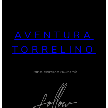
AVENTURA
TORRELINO
Tirolinas, excursiones y mucho más