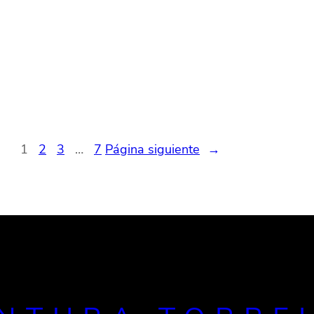
1
2
3
…
7
Página siguiente
→