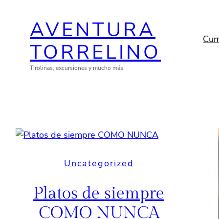
Saltar
AVENTURA
al
contenido
Cum
TORRELINO
Tirolinas, excursiones y mucho más
Uncategorized
Platos de siempre
COMO NUNCA